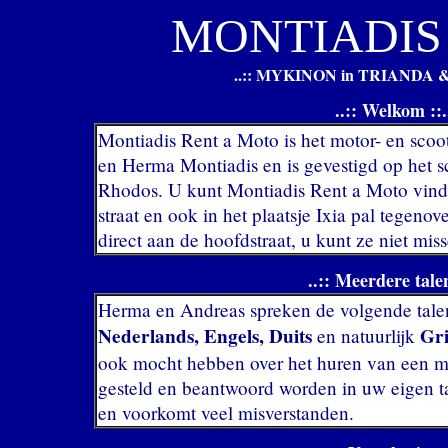
MONTIADIS
..:: MYKINON in TRIANDA 
..:: Welkom ::.
Montiadis Rent a Moto is het motor- en scoo
en Herma Montiadis en is gevestigd op het s
Rhodos. U kunt Montiadis Rent a Moto vind
straat en ook in het plaatsje Ixia pal tegenov
direct aan de hoofdstraat, u kunt ze niet mi
..:: Meerdere talen
Herma en Andreas spreken de volgende talen 
Nederlands, Engels, Duits
Gri
en natuurlijk
ook mocht hebben over het huren van een mo
gesteld en beantwoord worden in uw eigen ta
en voorkomt veel misverstanden.