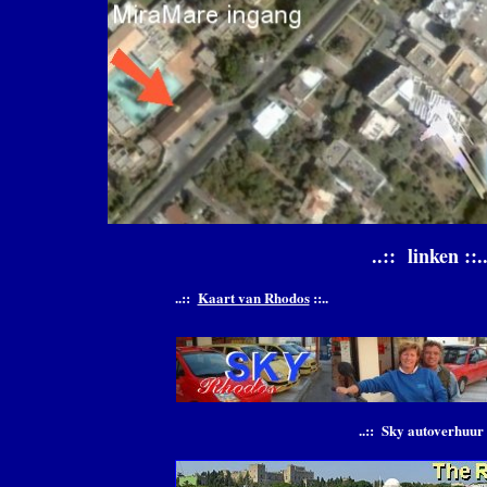
..:: linken ::.
..::
Kaart van Rhodos
::..
..::
Sky autoverhuur